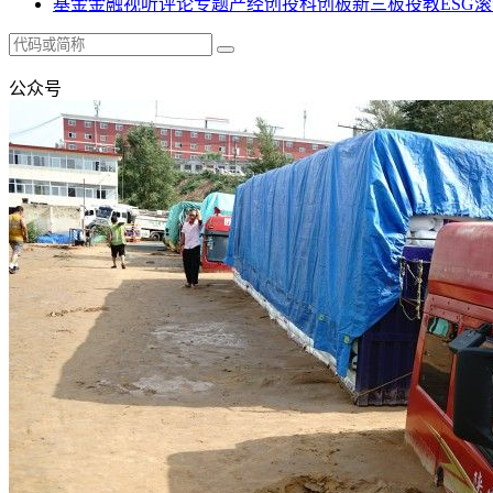
基金
金融
视听
评论
专题
产经
创投
科创板
新三板
投教
ESG
滚
公众号