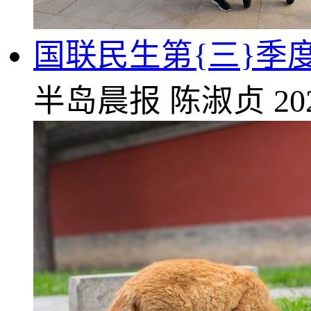
国联民生第{三}季度
半岛晨报
陈淑贞
20