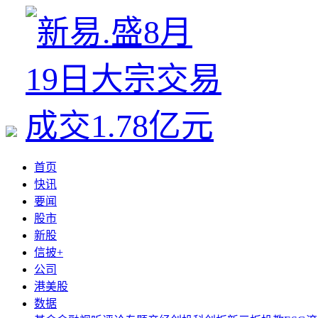
首页
快讯
要闻
股市
新股
信披+
公司
港美股
数据