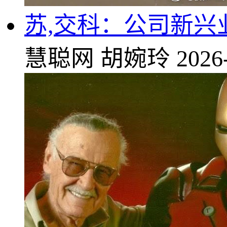
苏,交科：公司新
慧聪网
胡婉玲
2026